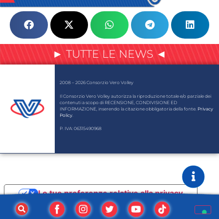
► TUTTE LE NEWS ◄
2008 – 2026 Consorzio Vero Volley
Il Consorzio Vero Volley autorizza la riproduzione totale e/o parziale dei
contenuti a scopo di RECENSIONE, CONDIVISIONE ED
INFORMAZIONE, inserendo la citazione obbligatoria della fonte.
Privacy
Policy
.
P. IVA: 06315490968
Le tue preferenze relative alla privacy
Informativa sulla raccolta