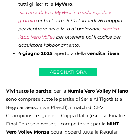
tutti gli iscritti a
MyVero
.
Iscriviti subito a MyVero in modo rapido e
gratuito
entro le ore 15.30 di lunedì 26 maggio
per rientrare nella lista di prelazione,
scarica
l’app Vero Volley
per ottenere poi il codice per
acquistare l’abbonamento.
4 giugno 2025
: apertura della
vendita libera
.
ABBONATI ORA
Vivi tutte le partite
: per la
Numia Vero Volley Milano
sono comprese tutte le partite di Serie A1 Tigotà (sia
Regular Season, sia Playoff), i match di CEV
Champions League e di Coppa Italia (escluse Finali e
Final Four se giocate su campo terzo); per la
MINT
Vero Volley Monza
potrai goderti tutta la Regular