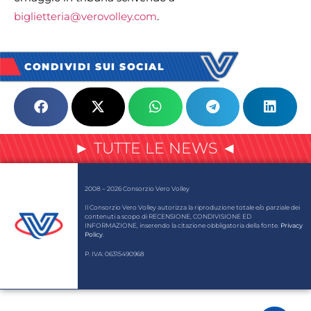
biglietteria@verovolley.com
.
CONDIVIDI SUI SOCIAL
► TUTTE LE NEWS ◄
2008 – 2026 Consorzio Vero Volley
Il Consorzio Vero Volley autorizza la riproduzione totale e/o parziale dei
contenuti a scopo di RECENSIONE, CONDIVISIONE ED
INFORMAZIONE, inserendo la citazione obbligatoria della fonte.
Privacy
Policy
.
P. IVA: 06315490968