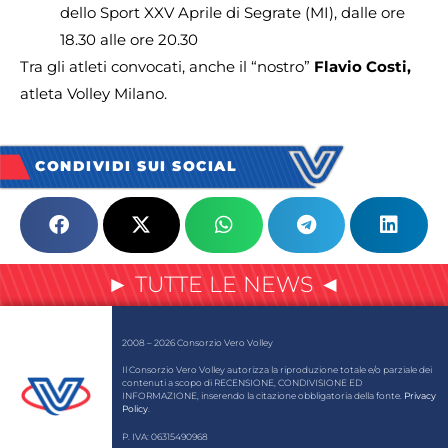
dello Sport XXV Aprile di Segrate (MI), dalle ore
18.30 alle ore 20.30
Tra gli atleti convocati, anche il “nostro”
Flavio Costi,
atleta Volley Milano.
CONDIVIDI SUI SOCIAL
► TUTTE LE NEWS ◄
2008 – 2026 Consorzio Vero Volley
Il Consorzio Vero Volley autorizza la riproduzione totale e/o parziale dei
contenuti a scopo di RECENSIONE, CONDIVISIONE ED
INFORMAZIONE, inserendo la citazione obbligatoria della fonte.
Privacy
Policy
.
P. IVA: 06315490968