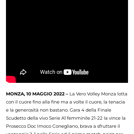
MONZA, 10 MAGGIO 2022 –
La Vero Volley Monza lotta
con il cuore fino alla fine ma a volte il cuore, la tenacia
e la generosità non bastano. Gara 4 della Finale
Scudetto della vivo Serie A1 femminile 21-22 la vince la
Prosecco Doc Imoco Conegliano, brava a sfruttare il