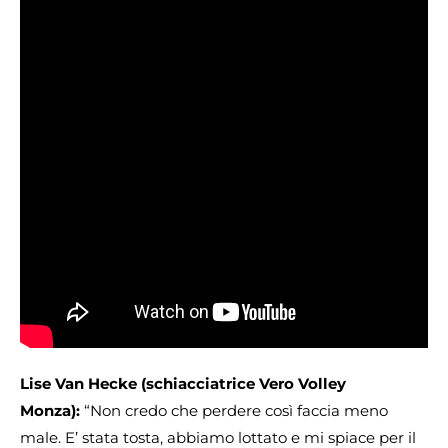
Lise Van Hecke (schiacciatrice Vero Volley
Monza):
“Non credo che perdere così faccia meno
male. E’ stata tosta, abbiamo lottato e mi spiace per il