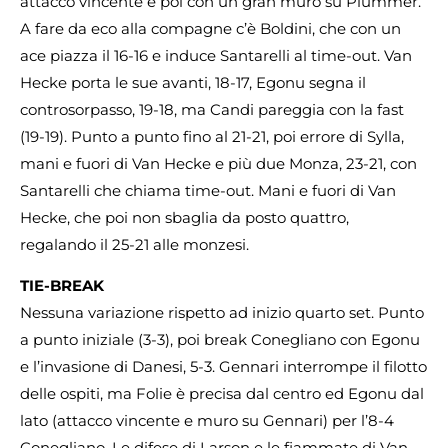
attacco vincente e poi con un gran muro su Plummer.
A fare da eco alla compagne c’è Boldini, che con un
ace piazza il 16-16 e induce Santarelli al time-out. Van
Hecke porta le sue avanti, 18-17, Egonu segna il
controsorpasso, 19-18, ma Candi pareggia con la fast
(19-19). Punto a punto fino al 21-21, poi errore di Sylla,
mani e fuori di Van Hecke e più due Monza, 23-21, con
Santarelli che chiama time-out. Mani e fuori di Van
Hecke, che poi non sbaglia da posto quattro,
regalando il 25-21 alle monzesi.
TIE-BREAK
Nessuna variazione rispetto ad inizio quarto set. Punto
a punto iniziale (3-3), poi break Conegliano con Egonu
e l’invasione di Danesi, 5-3. Gennari interrompe il filotto
delle ospiti, ma Folie è precisa dal centro ed Egonu dal
lato (attacco vincente e muro su Gennari) per l’8-4
Conegliano. Le difese di Larson e le fiammate di Van