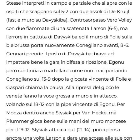
Stesse interpreti in campo e parziale che si apre con le
ospiti che scappano sul 5-2 con due assoli di De Kruijf
(fast e muro su Davyskiba). Controsorpasso Vero Volley
con due fiammate di una scatenata Larson (6-5), ma
l’errore in battuta di Davyskiba ed il muro di Folie sulla
bielorussa porta nuovamente Conegliano avanti, 8-6.
Gennari prende il posto di Davyskiba, brava ad
impattare bene la gara in difesa e ricezione. Egonu
però continua a martellare come non mai, portando
Conegliano sul 13-9 dopo la giocata vincente di Folie e
Gaspari chiama la pausa. Alla ripresa del gioco le
venete fanno la voce grossa a muro e in attacco,
volando sul 18-12 con la pipe vincente di Egonu. Per
Monza dentro anche Stysiak per Van Hecke, ma
Plummer gioca bene sulle mani del muro monzese
per il 19-12. Stysiak attacca out (21-14), poi ci pensa
ancora una volta Larson a dare una scossa alle sue con