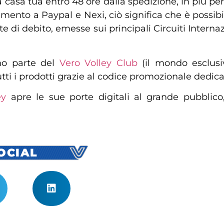
 casa tua entro 48 ore dalla spedizione, in più per 
damento a Paypal e Nexi, ciò significa che è possibi
e di debito, emesse sui principali Circuiti Internaz
nno parte del
Vero Volley Club
(il mondo esclusiv
tti i prodotti grazie al codice promozionale dedica
ey
apre le sue porte digitali al grande pubblico
SOCIAL