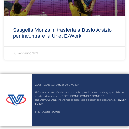
Saugella Monza in trasferta a Busto Arsizio
per incontrare la Unet E-Work
16 Febbraio 2021
2008 – 2026 Consorzio Vero Volley
Il Consorzio Vero Volley autorizza la riproduzione totale e/o parziale dei
contenuti a scopo di RECENSIONE, CONDIVISIONE ED
INFORMAZIONE, inserendo la citazione obbligatoria della fonte.
Privacy
Policy
.
P. IVA: 06315490968