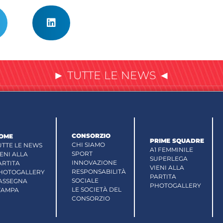
► TUTTE LE NEWS ◄
CONSORZIO
OME
PRIME SQUADRE
CHI SIAMO
UTTE LE NEWS
A1 FEMMINILE
SPORT
IENI ALLA
SUPERLEGA
INNOVAZIONE
ARTITA
VIENI ALLA
RESPONSABILITÀ
HOTOGALLERY
PARTITA
SOCIALE
ASSEGNA
PHOTOGALLERY
LE SOCIETÀ DEL
TAMPA
CONSORZIO