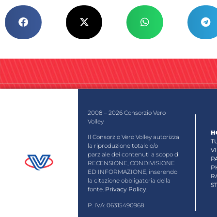
2008 – 2026 Consorzio Vero
Volley
H
Il Consorzio Vero Volley autorizza
T
la riproduzione totale e/o
V
parziale dei contenuti a scopo di
P
RECENSIONE, CONDIVISIONE
P
ED INFORMAZIONE, inserendo
R
la citazione obbligatoria della
S
fonte.
Privacy Policy
.
P. IVA: 06315490968