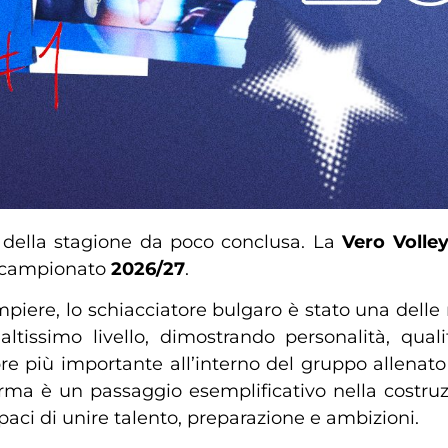
i della stagione da poco conclusa. La
Vero Volle
l campionato
2026/27
.
iere, lo schiacciatore bulgaro è stato una delle r
tissimo livello, dimostrando personalità, qual
pre più importante all’interno del gruppo allenat
rma è un passaggio esemplificativo nella costru
 capaci di unire talento, preparazione e ambizioni.