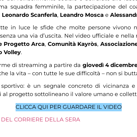
rima squadra femminile, la partecipazione del c
e
Leonardo Scanferla
,
Leandro Mosca
e
Alessand
tte in luce le sfide che molte persone vivono n
senza una via d’uscita. Nel video ufficiale e nella
e Progetto Arca
,
Comunità Kayròs
,
Associazione
o
Volley
.
forme di streaming a partire da
giovedì 4 dicembr
 la vita – con tutte le sue difficoltà – non si butta
to sportivo: è un segnale concreto di vicinanza 
 al progetto sottolineano il valore umano e colletti
CLICCA QUI PER GUARDARE IL VIDEO
” DEL CORRIERE DELLA SERA