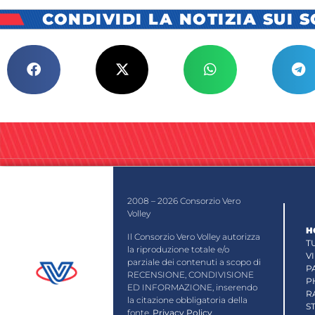
CONDIVIDI LA NOTIZIA SUI 
2008 – 2026 Consorzio Vero
Volley
H
Il Consorzio Vero Volley autorizza
T
la riproduzione totale e/o
V
parziale dei contenuti a scopo di
P
RECENSIONE, CONDIVISIONE
P
ED INFORMAZIONE, inserendo
R
la citazione obbligatoria della
S
fonte.
Privacy Policy
.