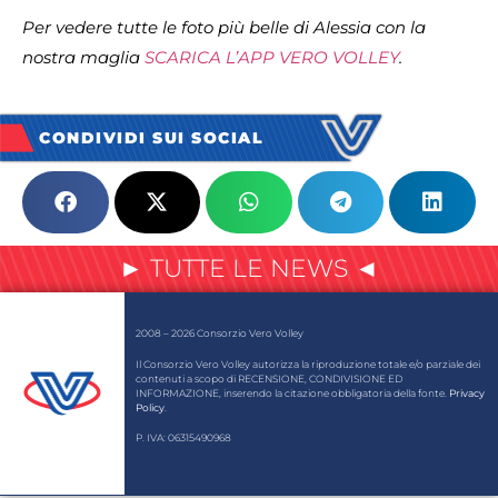
Per vedere tutte le foto più belle di Alessia con la
nostra maglia
SCARICA L’APP VERO VOLLEY
.
CONDIVIDI SUI SOCIAL
► TUTTE LE NEWS ◄
2008 – 2026 Consorzio Vero Volley
Il Consorzio Vero Volley autorizza la riproduzione totale e/o parziale dei
contenuti a scopo di RECENSIONE, CONDIVISIONE ED
INFORMAZIONE, inserendo la citazione obbligatoria della fonte.
Privacy
Policy
.
P. IVA: 06315490968