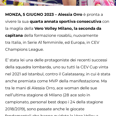
MONZA, 5 GIUGNO 2023 – Alessia Orro
è pronta a
vivere la sua
quarta annata sportiva consecutiva
con
la maglia della
Vero Volley Milano, la seconda da
capitana
della formazione rosablù, nuovamente
tra
Italia, in Serie A1 femminile, ed Europa, in CEV
Champions League.
E’ stata lei una delle protagoniste dei recenti successi
della squadra lombarda, uno su tutti la CEV Cup vinta
nel 2021 ad Istanbul, contro il Galatasaray, in cui è stata
anche premiata come MVP della manifestazione. Ma
tra le mani di Alessia Orro, ace woman delle sue
nell’ultima stagione di Milano (28 ace solo in
campionato, personal best dopo i 24 della stagione
2018/2019), sono passate anche le giocate
fondamentali che hanno guidato la Vero Volley a