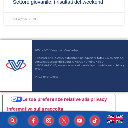
Settore giovanile: i risultati del weekend
29 Aprile 2019
2008 – 2026 Consorzio Vero Volley
Il Consorzio Vero Volley autorizza la riproduzione totale e/o parziale dei
contenuti a scopo di RECENSIONE, CONDIVISIONE ED
INFORMAZIONE, inserendo la citazione obbligatoria della fonte.
Privacy
Policy
.
P. IVA: 06315490968
Le tue preferenze relative alla privacy
Informativa sulla raccolta