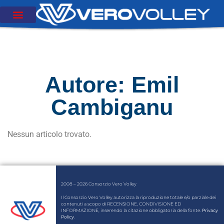
Autore:
Emil
Cambiganu
Nessun articolo trovato.
2008 – 2026 Consorzio Vero Volley
Il Consorzio Vero Volley autorizza la riproduzione totale e/o parziale dei
contenuti a scopo di RECENSIONE, CONDIVISIONE ED
INFORMAZIONE, inserendo la citazione obbligatoria della fonte.
Privacy
Policy
.