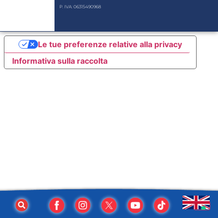
P. IVA: 06315490968
Le tue preferenze relative alla privacy
Informativa sulla raccolta