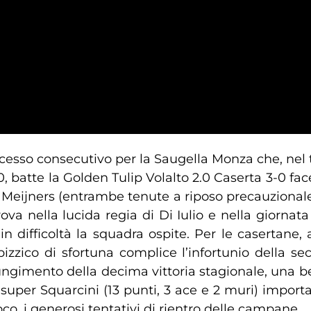
esso consecutivo per la Saugella Monza che, nel t
0, batte la Golden Tulip Volalto 2.0 Caserta 3-0 f
Meijners (entrambe tenute a riposo precauzionale 
 trova nella lucida regia di Di Iulio e nella giorn
 difficoltà la squadra ospite. Per le casertane, ar
pizzico di sfortuna complice l’infortunio della s
ngimento della decima vittoria stagionale, una bel
a super Squarcini (13 punti, 3 ace e 2 muri) importa
oco, i generosi tentativi di rientro delle campane.