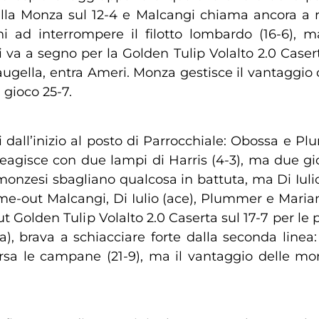
lla Monza sul 12-4 e Malcangi chiama ancora a r
ni ad interrompere il filotto lombardo (16-6),
va a segno per la Golden Tulip Volalto 2.0 Caserta
Saugella, entra Ameri. Monza gestisce il vantaggi
gioco 25-7.
i dall’inizio al posto di Parrocchiale: Obossa e 
0 reagisce con due lampi di Harris (4-3), ma due 
e monzesi sbagliano qualcosa in battuta, ma Di Iul
 time-out Malcangi, Di Iulio (ace), Plummer e Maria
t Golden Tulip Volalto 2.0 Caserta sul 17-7 per le p
), brava a schiacciare forte dalla seconda line
orsa le campane (21-9), ma il vantaggio delle mo