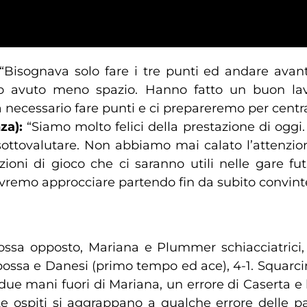
“Bisognava solo fare i tre punti ed andare avan
nno avuto meno spazio. Hanno fatto un buon la
 necessario fare punti e ci prepareremo per centra
nza):
“Siamo molto felici della prestazione di oggi
ttovalutare. Non abbiamo mai calato l’attenzion
zioni di gioco che ci saranno utili nelle gare fu
ovremo approcciare partendo fin da subito convint
bossa opposto, Mariana e Plummer schiacciatrici,
bossa e Danesi (primo tempo ed ace), 4-1. Squarci
due mani fuori di Mariana, un errore di Caserta e 
Le ospiti si aggrappano a qualche errore delle p