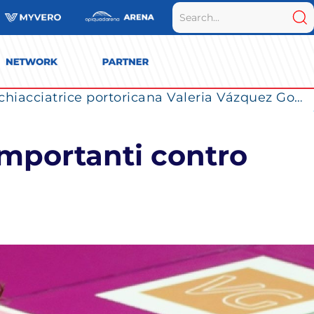
La Numia Vero Volley completa il roster: la schiacciatrice portoricana Valeria Vázquez Gomez è l’ultimo innesto di Milano per la stagione 2026/2027
importanti contro