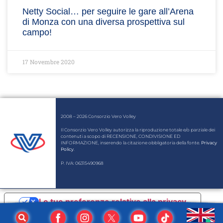
Netty Social… per seguire le gare all’Arena
di Monza con una diversa prospettiva sul
campo!
17 Novembre 2020
2008 – 2026 Consorzio Vero Volley
Il Consorzio Vero Volley autorizza la riproduzione totale e/o parziale dei
contenuti a scopo di RECENSIONE, CONDIVISIONE ED
INFORMAZIONE, inserendo la citazione obbligatoria della fonte.
Privacy
Policy
.
P. IVA: 06315490968
Le tue preferenze relative alla privacy
Informativa sulla raccolta