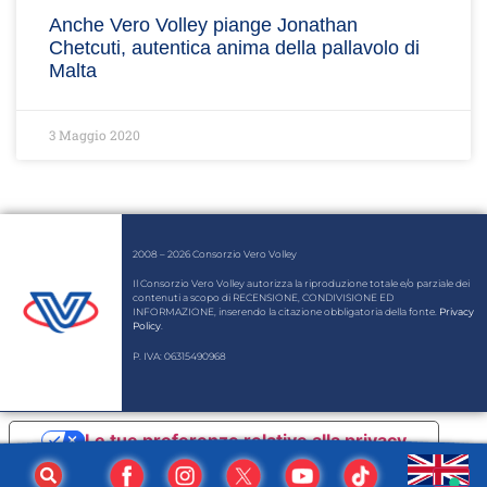
Anche Vero Volley piange Jonathan
Chetcuti, autentica anima della pallavolo di
Malta
3 Maggio 2020
2008 – 2026 Consorzio Vero Volley
Il Consorzio Vero Volley autorizza la riproduzione totale e/o parziale dei
contenuti a scopo di RECENSIONE, CONDIVISIONE ED
INFORMAZIONE, inserendo la citazione obbligatoria della fonte.
Privacy
Policy
.
P. IVA: 06315490968
Le tue preferenze relative alla privacy
Informativa sulla raccolta