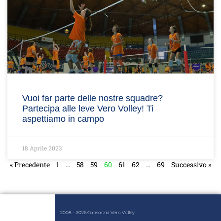
Vuoi far parte delle nostre squadre?
Partecipa alle leve Vero Volley! Ti
aspettiamo in campo
18 Aprile 2023
« Precedente
1
…
58
59
60
61
62
…
69
Successivo »
2008 – 2026 Consorzio Vero Volley