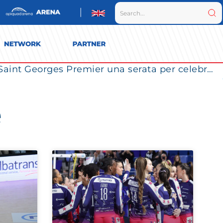
Vero Volley Awards – White Party Edition: al Saint Georges Premier una serata per celebrare i partner del Consorzio
e