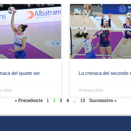
naca del quarto set
La cronaca del secondo 
zo 2026
25 Marzo 2026
« Precedente
1
2
3
4
…
13
Successivo »