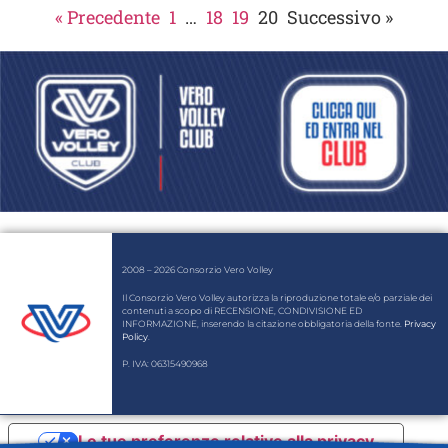
« Precedente
1
…
18
19
20
Successivo »
2008 – 2026 Consorzio Vero Volley
Il Consorzio Vero Volley autorizza la riproduzione totale e/o parziale dei
contenuti a scopo di RECENSIONE, CONDIVISIONE ED
INFORMAZIONE, inserendo la citazione obbligatoria della fonte.
Privacy
Policy
.
P. IVA: 06315490968
Le tue preferenze relative alla privacy