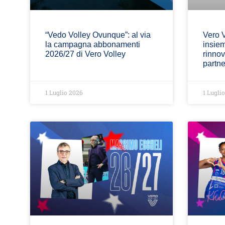
“Vedo Volley Ovunque”: al via
Vero V
la campagna abbonamenti
insiem
2026/27 di Vero Volley
rinnov
partne
1 Luglio 2026
1 Lugli