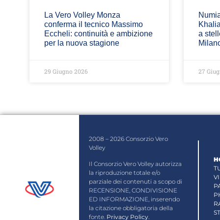
La Vero Volley Monza
Numia
conferma il tecnico Massimo
Khalia
Eccheli: continuità e ambizione
a stel
per la nuova stagione
Milan
29 Giugno 2026
27 Giug
2008 – 2026 Consorzio Vero
Volley
H
Il Consorzio Vero Volley autorizza
T
la riproduzione totale e/o
V
parziale dei contenuti a scopo di
P
RECENSIONE, CONDIVISIONE
P
ED INFORMAZIONE, inserendo
R
la citazione obbligatoria della
S
fonte.
Privacy Policy
.