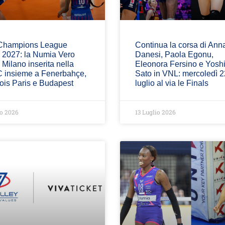
hampions League
Continua la corsa di Ann
y 2027: la Numia Vero
Danesi, Paola Egonu,
 Milano inserita nella
Eleonora Fersino e Yosh
C insieme a Fenerbahçe,
Sato in VNL: mercoledì 2
ois Paris e Budapest
luglio al via le Finals
io 2026
13 Luglio 2026