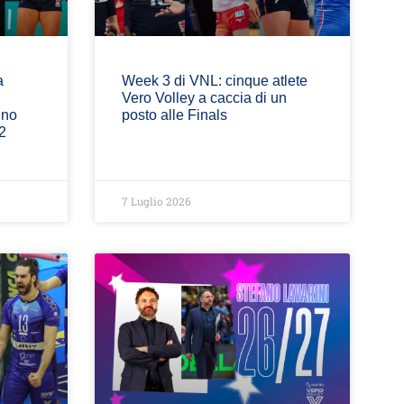
a
Week 3 di VNL: cinque atlete
Vero Volley a caccia di un
ino
posto alle Finals
2
7 Luglio 2026