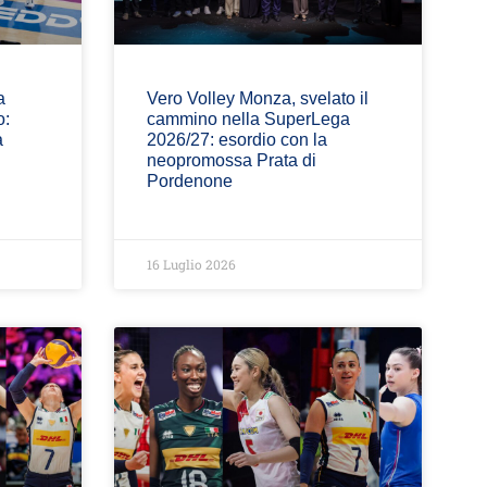
a
Vero Volley Monza, svelato il
o:
cammino nella SuperLega
a
2026/27: esordio con la
neopromossa Prata di
Pordenone
16 Luglio 2026