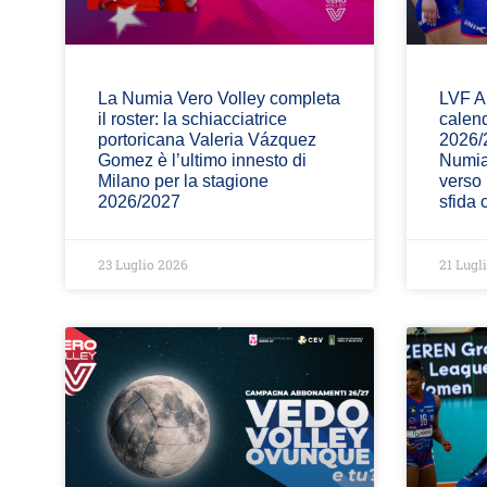
La Numia Vero Volley completa
LVF A1
il roster: la schiacciatrice
calend
portoricana Valeria Vázquez
2026/2
Gomez è l’ultimo innesto di
Numia
Milano per la stagione
verso 
2026/2027
sfida 
23 Luglio 2026
21 Lugl