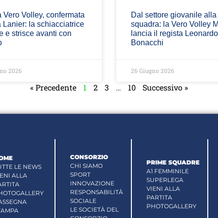
 Vero Volley, confermata
Dal settore giovanile alla
 Lanier: la schiacciatrice
squadra: la Vero Volley 
le e strisce avanti con
lancia il regista Leonardo
o
Bonacchi
no 2026
26 Giugno 2026
« Precedente
1
2
3
…
10
Successivo »
CONSORZIO
OME
PRIME SQUADRE
CHI SIAMO
UTTE LE NEWS
A1 FEMMINILE
SPORT
IENI ALLA
SUPERLEGA
INNOVAZIONE
ARTITA
VIENI ALLA
RESPONSABILITÀ
HOTOGALLERY
PARTITA
SOCIALE
ASSEGNA
PHOTOGALLERY
LE SOCIETÀ DEL
TAMPA