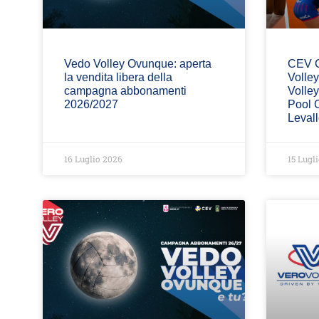
Vedo Volley Ovunque: aperta
CEV C
la vendita libera della
Volle
campagna abbonamenti
Volley
2026/2027
Pool 
Levall
16 Luglio 2026
15 Lugl